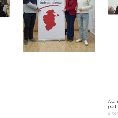
Asam
parti
01/02