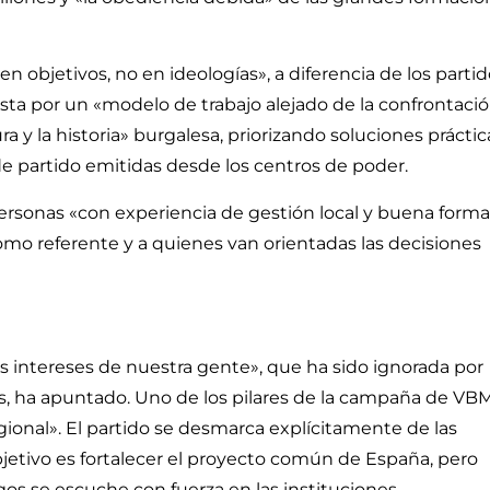
 objetivos, no en ideologías», a diferencia de los parti
esta por un «modelo de trabajo alejado de la confrontaci
tura y la historia» burgalesa, priorizando soluciones práctic
 de partido emitidas desde los centros de poder.
ersonas «con experiencia de gestión local y buena form
mo referente y a quienes van orientadas las decisiones
 intereses de nuestra gente», que ha sido ignorada por
s, ha apuntado. Uno de los pilares de la campaña de VB
egional». El partido se desmarca explícitamente de las
bjetivo es fortalecer el proyecto común de España, pero
gos se escuche con fuerza en las instituciones.