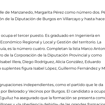
e Valle de Manzanedo, Margarita Pérez como número dos. P
ón de la Diputación de Burgos en Villarcayo y hasta hac
 ocupa el tercer puesto. Es graduado en Ingeniería en
Económico Regional y Local y Gestión del territorio. La
guía, es la número cuatro. Completan la lista Marco Anton
 de la Corporación de la Diputación Provincial y como
sabel Illera, Diego Rodríguez, Alicia González, Eduardo
 suplentes figura Isabel López, Guillermo Fernández y M
 agrupaciones independientes, como el partido que le da
 por Belorado y Vecinos por Burgos. El candidato a ocup
ro Eguiluz ha asegurado que la formación se presenta como
sillones y «la obediencia debida» de las grandes formaci