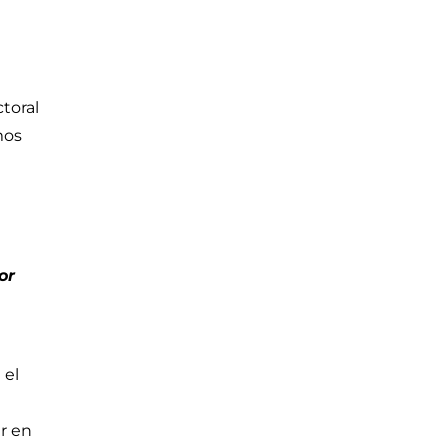
ctoral
mos
or
 el
r en