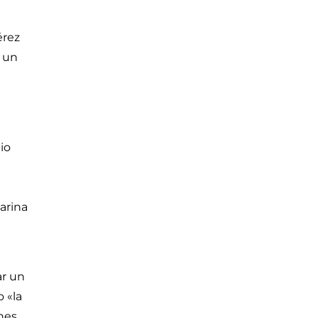
érez
e un
io
arina
ar un
 «la
ones