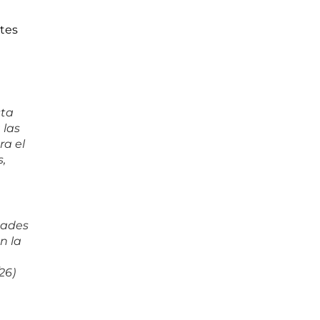
rtes
sta
 las
ra el
,
dades
n la
26)