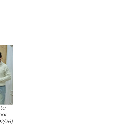
sta
por
2/26)