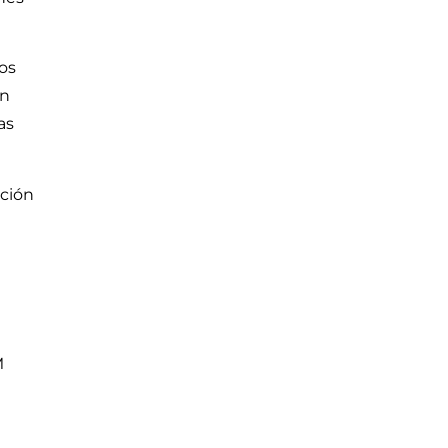
dos
ón
as
ación
M