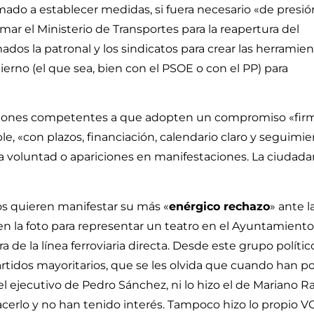
amado a establecer medidas, si fuera necesario «de presió
omar el Ministerio de Transportes para la reapertura del
dos la patronal y los sindicatos para crear las herramie
ierno (el que sea, bien con el PSOE o con el PP) para
traciones competentes a que adopten un compromiso «fir
sible, «con plazos, financiación, calendario claro y seguimi
 voluntad o apariciones en manifestaciones. La ciudada
os quieren manifestar su más «
enérgico rechazo
» ante l
n la foto para representar un teatro en el Ayuntamient
 de la línea ferroviaria directa. Desde este grupo polític
artidos mayoritarios, que se les olvida que cuando han p
el ejecutivo de Pedro Sánchez, ni lo hizo el de Mariano Ra
erlo y no han tenido interés. Tampoco hizo lo propio V