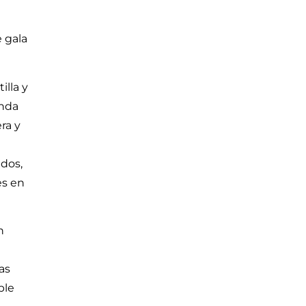
e gala
illa y
anda
ra y
ados,
es en
n
as
ble