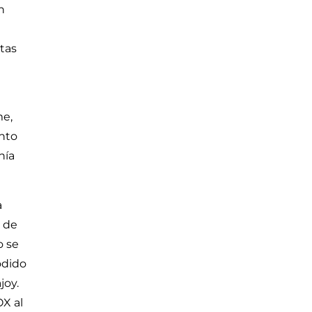
n
ntas
me,
ento
nía
a
o de
o se
odido
joy.
OX al