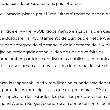
ir una partida presupuestaria para el directo.
el llamado ‘plante por el Tren Directo’ todos se ponen d
an que el PP y el PSOE, gobernando en España o en Cast
 de Burgos, en el Ayuntamiento de Burgos o en el de Ar
s han entorpecido el desarrollo de la comarca de la Ribe
ejación prolongada abona la idea de una grave falta de
 cómo ambos partidos, con discursos públicos y comunic
directo y se suman a la movilización ciudadana de este m
enían la responsabilidad y movilización cuando solo debe
 parte de los municipalistas, que exigen ahora al PP y al
impulsaron los estudios, las partidas presupuestarias, l
 Madrid‑Aranda‑Burgos, cuando sí era perfectamente facti